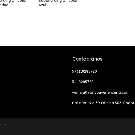
 King Unicolor
Sábana King Unicolor
arino
Azul
Contactános
573118285720
311 8285720
ventas@vancouverlenceria.com
Calle 8a 19 a 39 Oficina 303, Bogo
ados.