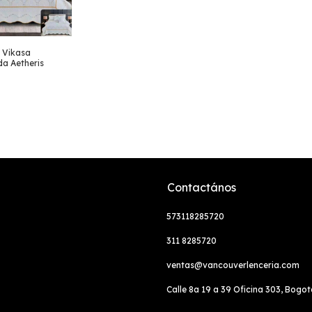
 Vikasa
a Aetheris
Contactános
573118285720
311 8285720
ventas@vancouverlenceria.com
Calle 8a 19 a 39 Oficina 303, Bogo