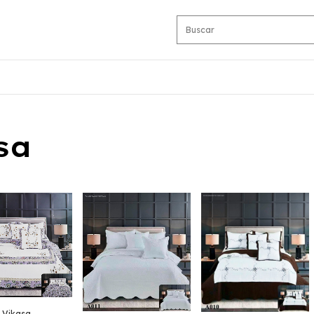
sa
 Vikasa